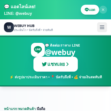
💬 แอดไลน์เลย!
แอด
LINE:
@webuy
WEBUY HUB
W
ประเมินไว • นัดรับถึงที่ • จ่ายทันที
💬 ติดต่อเราทาง LINE
@webuy
แชทเลย
⚡ ส่งรูปมาประเมินราคา • 📍 นัดรับถึงที่ • 💰 จ่ายเงินสดทันที
หน้าแรก
/
หมวดสินค้า
/
มือถือ