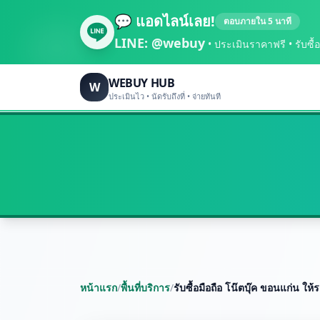
💬 แอดไลน์เลย!
ตอบภายใน 5 นาที
LINE:
@webuy
• ประเมินราคาฟรี • รับซื้อถึ
WEBUY HUB
W
ประเมินไว • นัดรับถึงที่ • จ่ายทันที
หน้าแรก
/
พื้นที่บริการ
/
รับซื้อมือถือ โน๊ตบุ๊ค ขอนแก่น ให้