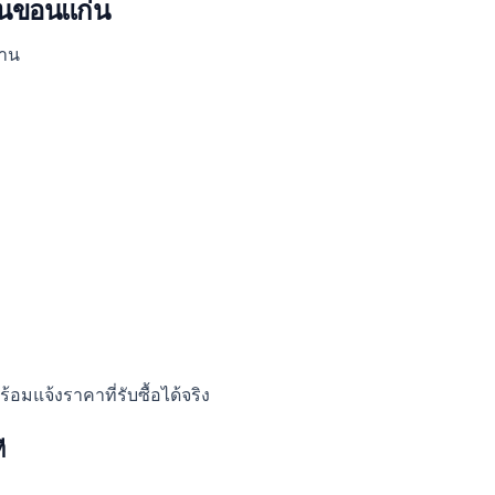
คในขอนแก่น
นาน
อมแจ้งราคาที่รับซื้อได้จริง
ี