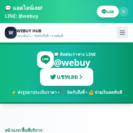
💬 แอดไลน์เลย!
แอด
LINE:
@webuy
WEBUY HUB
W
ประเมินไว • นัดรับถึงที่ • จ่ายทันที
💬 ติดต่อเราทาง LINE
@webuy
แชทเลย
⚡ ส่งรูปมาประเมินราคา • 📍 นัดรับถึงที่ • 💰 จ่ายเงินสดทันที
หน้าแรก
/
พื้นที่บริการ
/