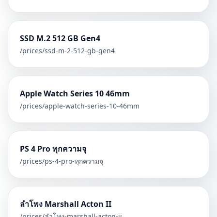
SSD M.2 512 GB Gen4
/prices/
ssd-m-2-512-gb-gen4
Apple Watch Series 10 46mm
/prices/
apple-watch-series-10-46mm
PS 4 Pro ทุกความจุ
/prices/
ps-4-pro-ทุกความจุ
ลำโพง Marshall Acton II
/prices/
ลำโพง-marshall-acton-ii