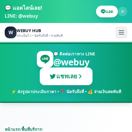
💬 แอดไลน์เลย!
แอด
LINE:
@webuy
WEBUY HUB
W
ประเมินไว • นัดรับถึงที่ • จ่ายทันที
💬 ติดต่อเราทาง LINE
@webuy
แชทเลย
⚡ ส่งรูปมาประเมินราคา • 📍 นัดรับถึงที่ • 💰 จ่ายเงินสดทันที
หน้าแรก
/
พื้นที่บริการ
/