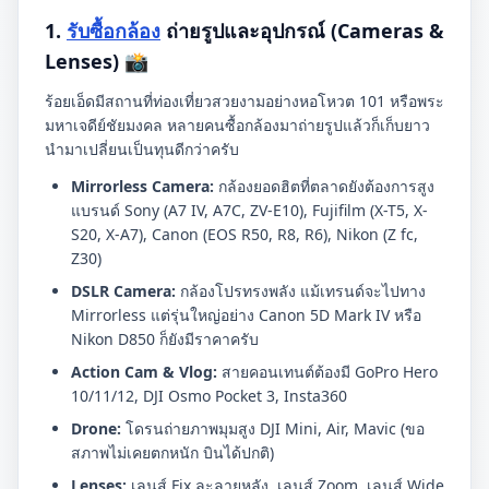
1.
รับซื้อกล้อง
ถ่ายรูปและอุปกรณ์ (Cameras &
Lenses) 📸
ร้อยเอ็ดมีสถานที่ท่องเที่ยวสวยงามอย่างหอโหวต 101 หรือพระ
มหาเจดีย์ชัยมงคล หลายคนซื้อกล้องมาถ่ายรูปแล้วก็เก็บยาว
นำมาเปลี่ยนเป็นทุนดีกว่าครับ
Mirrorless Camera:
กล้องยอดฮิตที่ตลาดยังต้องการสูง
แบรนด์ Sony (A7 IV, A7C, ZV-E10), Fujifilm (X-T5, X-
S20, X-A7), Canon (EOS R50, R8, R6), Nikon (Z fc,
Z30)
DSLR Camera:
กล้องโปรทรงพลัง แม้เทรนด์จะไปทาง
Mirrorless แต่รุ่นใหญ่อย่าง Canon 5D Mark IV หรือ
Nikon D850 ก็ยังมีราคาครับ
Action Cam & Vlog:
สายคอนเทนต์ต้องมี GoPro Hero
10/11/12, DJI Osmo Pocket 3, Insta360
Drone:
โดรนถ่ายภาพมุมสูง DJI Mini, Air, Mavic (ขอ
สภาพไม่เคยตกหนัก บินได้ปกติ)
Lenses:
เลนส์ Fix ละลายหลัง, เลนส์ Zoom, เลนส์ Wide