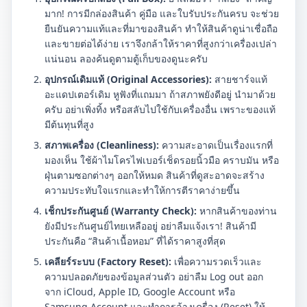
มาก! การมีกล่องสินค้า คู่มือ และใบรับประกันครบ จะช่วย
ยืนยันความแท้และที่มาของสินค้า ทำให้สินค้าดูน่าเชื่อถือ
และขายต่อได้ง่าย เราจึงกล้าให้ราคาที่สูงกว่าเครื่องเปล่า
แน่นอน ลองค้นดูตามตู้เก็บของดูนะครับ
อุปกรณ์เดิมแท้ (Original Accessories):
สายชาร์จแท้
อะแดปเตอร์เดิม หูฟังที่แถมมา ถ้าสภาพยังดีอยู่ นำมาด้วย
ครับ อย่าเพิ่งทิ้ง หรือสลับไปใช้กับเครื่องอื่น เพราะของแท้
มีต้นทุนที่สูง
สภาพเครื่อง (Cleanliness):
ความสะอาดเป็นเรื่องแรกที่
มองเห็น ใช้ผ้าไมโครไฟเบอร์เช็ดรอยนิ้วมือ คราบมัน หรือ
ฝุ่นตามซอกต่างๆ ออกให้หมด สินค้าที่ดูสะอาดจะสร้าง
ความประทับใจแรกและทำให้การตีราคาง่ายขึ้น
เช็กประกันศูนย์ (Warranty Check):
หากสินค้าของท่าน
ยังมีประกันศูนย์ไทยเหลืออยู่ อย่าลืมแจ้งเรา! สินค้ามี
ประกันคือ “สินค้าเนื้อหอม” ที่ได้ราคาสูงที่สุด
เคลียร์ระบบ (Factory Reset):
เพื่อความรวดเร็วและ
ความปลอดภัยของข้อมูลส่วนตัว อย่าลืม Log out ออก
จาก iCloud, Apple ID, Google Account หรือ
Samsung Account และทำการล้างเครื่อง (Reset) ให้