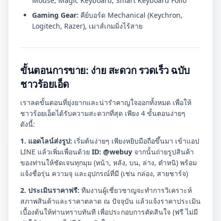
Mouse, Magic Keyboard, Smart Keyboard Folio
Gaming Gear:
คีย์บอร์ด Mechanical (Keychron,
Logitech, Razer), เมาส์เกมมิ่งไร้สาย
ขั้นตอนการขาย: ง่าย สะดวก รวดเร็ว ฉบับ
ชาวร้อยเอ็ด
เราลดขั้นตอนที่ยุ่งยากและน่ารำคาญใจออกทั้งหมด เพื่อให้
ชาวร้อยเอ็ดได้รับความสะดวกที่สุด เพียง 4 ขั้นตอนง่ายๆ
ดังนี้:
1. แอดไลน์ส่งรูป:
เริ่มต้นง่ายๆ เพียงหยิบมือถือขึ้นมา เข้าแอป
LINE แล้วเพิ่มเพื่อนด้วย
ID: @webuy
จากนั้นถ่ายรูปสินค้า
ของท่านให้ชัดเจนทุกมุม (หน้า, หลัง, บน, ล่าง, ตำหนิ) พร้อม
แจ้งชื่อรุ่น ความจุ และอุปกรณ์ที่มี (เช่น กล่อง, สายชาร์จ)
2. ประเมินราคาฟรี:
ทีมงานผู้เชี่ยวชาญจะทำการวิเคราะห์
สภาพสินค้าและราคาตลาด ณ ปัจจุบัน แล้วแจ้งราคาประเมิน
เบื้องต้นให้ท่านทราบทันที เพื่อประกอบการตัดสินใจ (ฟรี ไม่มี