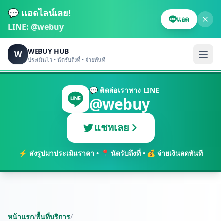
💬 แอดไลน์เลย!
แอด
LINE:
@webuy
WEBUY HUB
W
ประเมินไว • นัดรับถึงที่ • จ่ายทันที
💬 ติดต่อเราทาง LINE
@webuy
แชทเลย
⚡ ส่งรูปมาประเมินราคา • 📍 นัดรับถึงที่ • 💰 จ่ายเงินสดทันที
หน้าแรก
/
พื้นที่บริการ
/