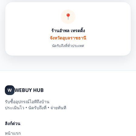
📍
ร้านอำพล เทรดดิ้ง
จังหวัดอุบลราชธานี
นัดรับถึงที่ทั่วประเทศ
WEBUY HUB
W
รับซื้ออุปกรณ์ไอทีถึงบ้าน
ประเมินไว • นัดรับถึงที่ • จ่ายทันที
ลิงก์ด่วน
หน้าแรก