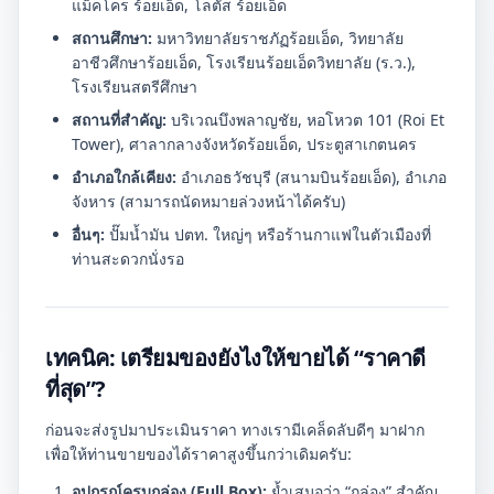
แม็คโคร ร้อยเอ็ด, โลตัส ร้อยเอ็ด
สถานศึกษา:
มหาวิทยาลัยราชภัฏร้อยเอ็ด, วิทยาลัย
อาชีวศึกษาร้อยเอ็ด, โรงเรียนร้อยเอ็ดวิทยาลัย (ร.ว.),
โรงเรียนสตรีศึกษา
สถานที่สำคัญ:
บริเวณบึงพลาญชัย, หอโหวต 101 (Roi Et
Tower), ศาลากลางจังหวัดร้อยเอ็ด, ประตูสาเกตนคร
อำเภอใกล้เคียง:
อำเภอธวัชบุรี (สนามบินร้อยเอ็ด), อำเภอ
จังหาร (สามารถนัดหมายล่วงหน้าได้ครับ)
อื่นๆ:
ปั๊มน้ำมัน ปตท. ใหญ่ๆ หรือร้านกาแฟในตัวเมืองที่
ท่านสะดวกนั่งรอ
เทคนิค: เตรียมของยังไงให้ขายได้ “ราคาดี
ที่สุด”?
ก่อนจะส่งรูปมาประเมินราคา ทางเรามีเคล็ดลับดีๆ มาฝาก
เพื่อให้ท่านขายของได้ราคาสูงขึ้นกว่าเดิมครับ:
อุปกรณ์ครบกล่อง (Full Box):
ย้ำเสมอว่า “กล่อง” สำคัญ