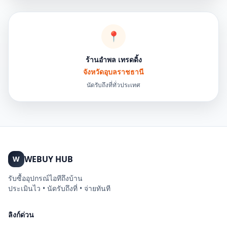
📍
ร้านอำพล เทรดดิ้ง
จังหวัดอุบลราชธานี
นัดรับถึงที่ทั่วประเทศ
WEBUY HUB
W
รับซื้ออุปกรณ์ไอทีถึงบ้าน
ประเมินไว • นัดรับถึงที่ • จ่ายทันที
ลิงก์ด่วน