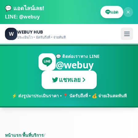
💬 แอดไลน์เลย!
แอด
LINE:
@webuy
WEBUY HUB
W
ประเมินไว • นัดรับถึงที่ • จ่ายทันที
💬 ติดต่อเราทาง LINE
@webuy
แชทเลย
⚡ ส่งรูปมาประเมินราคา • 📍 นัดรับถึงที่ • 💰 จ่ายเงินสดทันที
หน้าแรก
/
พื้นที่บริการ
/