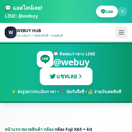
💬 แอดไลน์เลย!
แอด
LINE:
@webuy
WEBUY HUB
W
ประเมินไว • นัดรับถึงที่ • จ่ายทันที
💬 ติดต่อเราทาง LINE
@webuy
แชทเลย
⚡ ส่งรูปมาประเมินราคา • 📍 นัดรับถึงที่ • 💰 จ่ายเงินสดทันที
หน้าแรก
/
หมวดสินค้า
/
กล้อง
/
กล้อง Fuji XA5 + kit