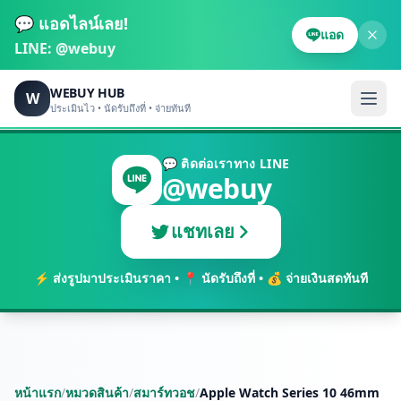
💬 แอดไลน์เลย!
แอด
LINE:
@webuy
WEBUY HUB
W
ประเมินไว • นัดรับถึงที่ • จ่ายทันที
💬 ติดต่อเราทาง LINE
@webuy
แชทเลย
⚡ ส่งรูปมาประเมินราคา • 📍 นัดรับถึงที่ • 💰 จ่ายเงินสดทันที
หน้าแรก
/
หมวดสินค้า
/
สมาร์ทวอช
/
Apple Watch Series 10 46mm