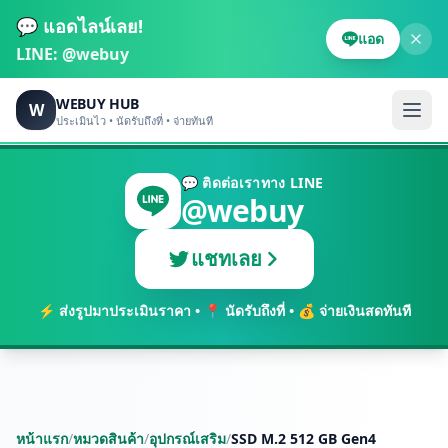
💬 แอดไลน์เลย!
แอด
LINE:
@webuy
WEBUY HUB
W
ประเมินไว • นัดรับถึงที่ • จ่ายทันที
💬 ติดต่อเราทาง LINE
@webuy
แชทเลย
⚡ ส่งรูปมาประเมินราคา • 📍 นัดรับถึงที่ • 💰 จ่ายเงินสดทันที
หน้าแรก
/
หมวดสินค้า
/
อุปกรณ์เสริม
/
SSD M.2 512 GB Gen4