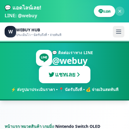
💬 แอดไลน์เลย!
แอด
LINE:
@webuy
WEBUY HUB
W
ประเมินไว • นัดรับถึงที่ • จ่ายทันที
💬 ติดต่อเราทาง LINE
@webuy
แชทเลย
⚡ ส่งรูปมาประเมินราคา • 📍 นัดรับถึงที่ • 💰 จ่ายเงินสดทันที
หน้าแรก
/
หมวดสินค้า
/
เกมมิ่ง
/
Nintendo Switch OLED