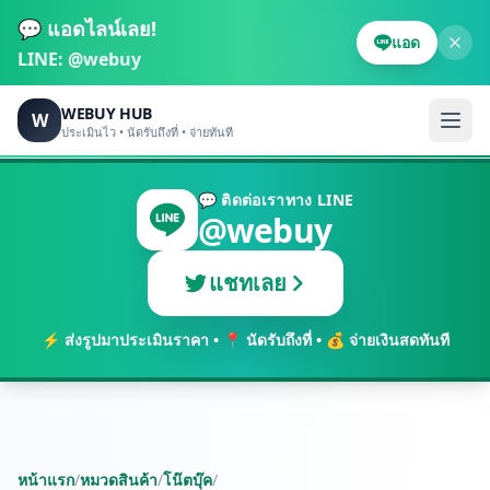
💬 แอดไลน์เลย!
แอด
LINE:
@webuy
WEBUY HUB
W
ประเมินไว • นัดรับถึงที่ • จ่ายทันที
💬 ติดต่อเราทาง LINE
@webuy
แชทเลย
⚡ ส่งรูปมาประเมินราคา • 📍 นัดรับถึงที่ • 💰 จ่ายเงินสดทันที
หน้าแรก
/
หมวดสินค้า
/
โน๊ตบุ๊ค
/