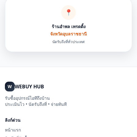
📍
ร้านอำพล เทรดดิ้ง
จังหวัดอุบลราชธานี
นัดรับถึงที่ทั่วประเทศ
WEBUY HUB
W
รับซื้ออุปกรณ์ไอทีถึงบ้าน
ประเมินไว • นัดรับถึงที่ • จ่ายทันที
ลิงก์ด่วน
หน้าแรก