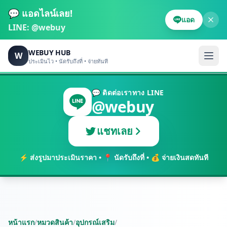
💬 แอดไลน์เลย!
แอด
LINE:
@webuy
WEBUY HUB
W
ประเมินไว • นัดรับถึงที่ • จ่ายทันที
💬 ติดต่อเราทาง LINE
@webuy
แชทเลย
⚡ ส่งรูปมาประเมินราคา • 📍 นัดรับถึงที่ • 💰 จ่ายเงินสดทันที
หน้าแรก
/
หมวดสินค้า
/
อุปกรณ์เสริม
/