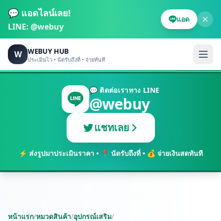
💬 แอดไลน์เลย!
แอด
LINE:
@webuy
WEBUY HUB
W
ประเมินไว • นัดรับถึงที่ • จ่ายทันที
💬 ติดต่อเราทาง LINE
@webuy
แชทเลย
⚡ ส่งรูปมาประเมินราคา • 📍 นัดรับถึงที่ • 💰 จ่ายเงินสดทันที
หน้าแรก
/
หมวดสินค้า
/
อุปกรณ์เสริม
/