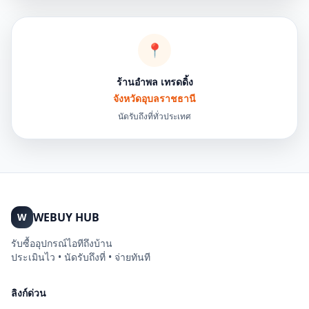
📍
ร้านอำพล เทรดดิ้ง
จังหวัดอุบลราชธานี
นัดรับถึงที่ทั่วประเทศ
WEBUY HUB
W
รับซื้ออุปกรณ์ไอทีถึงบ้าน
ประเมินไว • นัดรับถึงที่ • จ่ายทันที
ลิงก์ด่วน