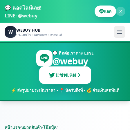
💬 แอดไลน์เลย!
แอด
LINE:
@webuy
WEBUY HUB
W
ประเมินไว • นัดรับถึงที่ • จ่ายทันที
💬 ติดต่อเราทาง LINE
@webuy
แชทเลย
⚡ ส่งรูปมาประเมินราคา • 📍 นัดรับถึงที่ • 💰 จ่ายเงินสดทันที
หน้าแรก
/
หมวดสินค้า
/
โน๊ตบุ๊ค
/