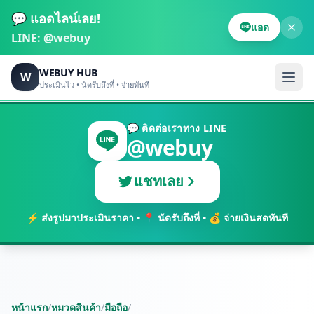
💬 แอดไลน์เลย!
แอด
LINE:
@webuy
WEBUY HUB
W
ประเมินไว • นัดรับถึงที่ • จ่ายทันที
💬 ติดต่อเราทาง LINE
@webuy
แชทเลย
⚡ ส่งรูปมาประเมินราคา • 📍 นัดรับถึงที่ • 💰 จ่ายเงินสดทันที
หน้าแรก
/
หมวดสินค้า
/
มือถือ
/