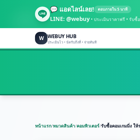
💬 แอดไลน์เลย!
ตอบภายใน 5 นาที
LINE:
@webuy
• ประเมินราคาฟรี • รับซื้อถึ
WEBUY HUB
W
ประเมินไว • นัดรับถึงที่ • จ่ายทันที
หน้าแรก
/
หมวดสินค้า
/
คอมพิวเตอร์
/
รับซื้อคอมเกมมิ่ง ให