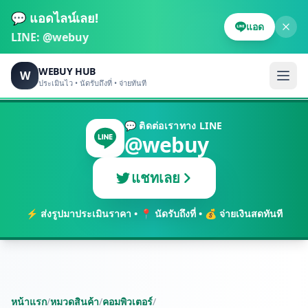
💬 แอดไลน์เลย!
แอด
LINE:
@webuy
WEBUY HUB
W
ประเมินไว • นัดรับถึงที่ • จ่ายทันที
💬 ติดต่อเราทาง LINE
@webuy
แชทเลย
⚡ ส่งรูปมาประเมินราคา • 📍 นัดรับถึงที่ • 💰 จ่ายเงินสดทันที
หน้าแรก
/
หมวดสินค้า
/
คอมพิวเตอร์
/