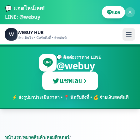
💬 แอดไลน์เลย!
แอด
LINE:
@webuy
WEBUY HUB
W
ประเมินไว • นัดรับถึงที่ • จ่ายทันที
💬 ติดต่อเราทาง LINE
@webuy
แชทเลย
⚡ ส่งรูปมาประเมินราคา • 📍 นัดรับถึงที่ • 💰 จ่ายเงินสดทันที
หน้าแรก
/
หมวดสินค้า
/
คอมพิวเตอร์
/