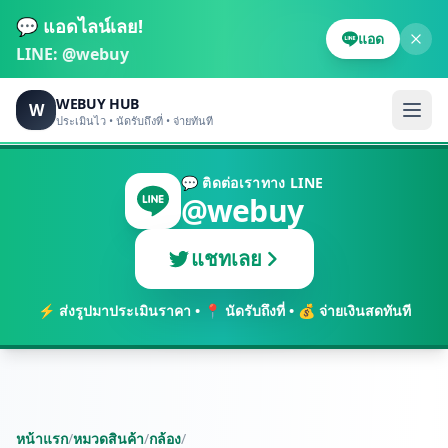
💬 แอดไลน์เลย!
แอด
LINE:
@webuy
WEBUY HUB
W
ประเมินไว • นัดรับถึงที่ • จ่ายทันที
💬 ติดต่อเราทาง LINE
@webuy
แชทเลย
⚡ ส่งรูปมาประเมินราคา • 📍 นัดรับถึงที่ • 💰 จ่ายเงินสดทันที
หน้าแรก
/
หมวดสินค้า
/
กล้อง
/