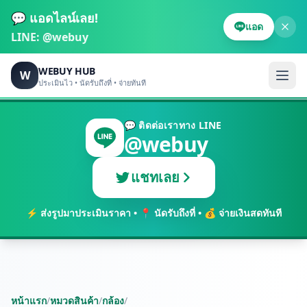
💬 แอดไลน์เลย!
แอด
LINE:
@webuy
WEBUY HUB
W
ประเมินไว • นัดรับถึงที่ • จ่ายทันที
💬 ติดต่อเราทาง LINE
@webuy
แชทเลย
⚡ ส่งรูปมาประเมินราคา • 📍 นัดรับถึงที่ • 💰 จ่ายเงินสดทันที
หน้าแรก
/
หมวดสินค้า
/
กล้อง
/