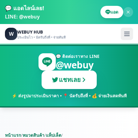
💬 แอดไลน์เลย!
แอด
LINE:
@webuy
WEBUY HUB
W
ประเมินไว • นัดรับถึงที่ • จ่ายทันที
💬 ติดต่อเราทาง LINE
@webuy
แชทเลย
⚡ ส่งรูปมาประเมินราคา • 📍 นัดรับถึงที่ • 💰 จ่ายเงินสดทันที
หน้าแรก
/
หมวดสินค้า
/
แท็ปเล็ต
/