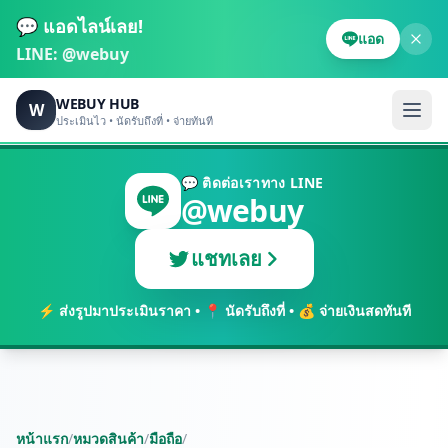
💬 แอดไลน์เลย!
แอด
LINE:
@webuy
WEBUY HUB
W
ประเมินไว • นัดรับถึงที่ • จ่ายทันที
💬 ติดต่อเราทาง LINE
@webuy
แชทเลย
⚡ ส่งรูปมาประเมินราคา • 📍 นัดรับถึงที่ • 💰 จ่ายเงินสดทันที
หน้าแรก
/
หมวดสินค้า
/
มือถือ
/