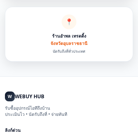
📍
ร้านอำพล เทรดดิ้ง
จังหวัดอุบลราชธานี
นัดรับถึงที่ทั่วประเทศ
WEBUY HUB
W
รับซื้ออุปกรณ์ไอทีถึงบ้าน
ประเมินไว • นัดรับถึงที่ • จ่ายทันที
ลิงก์ด่วน