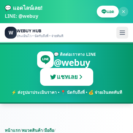
💬 แอดไลน์เลย!
แอด
LINE:
@webuy
WEBUY HUB
W
ประเมินไว • นัดรับถึงที่ • จ่ายทันที
💬 ติดต่อเราทาง LINE
@webuy
แชทเลย
⚡ ส่งรูปมาประเมินราคา • 📍 นัดรับถึงที่ • 💰 จ่ายเงินสดทันที
หน้าแรก
/
หมวดสินค้า
/
มือถือ
/