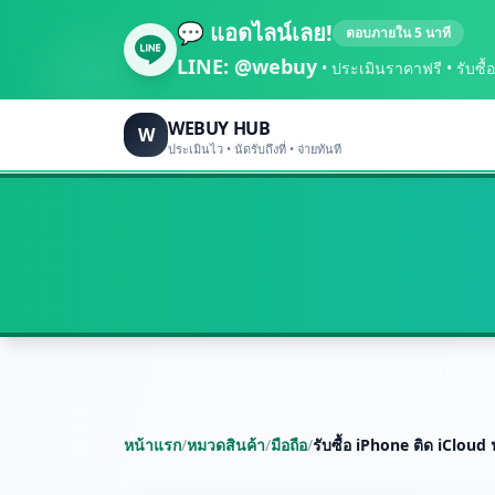
💬 แอดไลน์เลย!
ตอบภายใน 5 นาที
LINE:
@webuy
• ประเมินราคาฟรี • รับซื้อถึ
WEBUY HUB
W
ประเมินไว • นัดรับถึงที่ • จ่ายทันที
หน้าแรก
/
หมวดสินค้า
/
มือถือ
/
รับซื้อ iPhone ติด iCloud