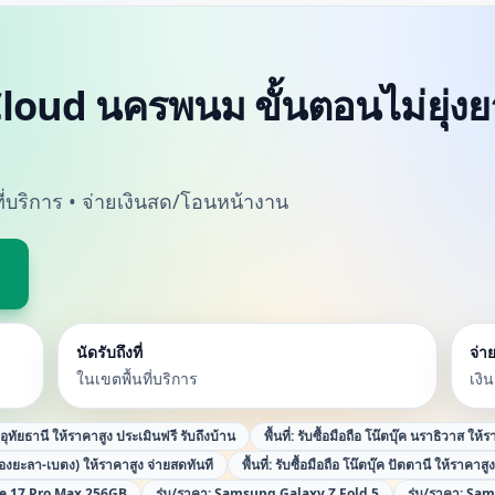
iCloud นครพนม ขั้นตอนไม่ยุ่งย
นที่บริการ • จ่ายเงินสด/โอนหน้างาน
นัดรับถึงที่
จ่าย
ในเขตพื้นที่บริการ
เงิ
ค อุทัยธานี ให้ราคาสูง ประเมินฟรี รับถึงบ้าน
พื้นที่:
รับซื้อมือถือ โน๊ตบุ๊ค นราธิวาส ให้
ืองยะลา-เบตง) ให้ราคาสูง จ่ายสดทันที
พื้นที่:
รับซื้อมือถือ โน๊ตบุ๊ค ปัตตานี ให้ราคาสู
e 17 Pro Max 256GB
รุ่น/ราคา:
Samsung Galaxy Z Fold 5
รุ่น/ราคา:
Sam