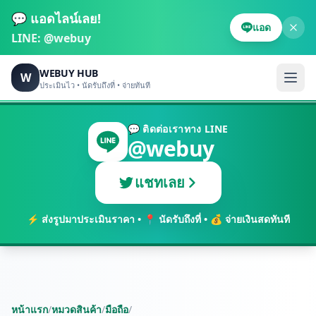
💬 แอดไลน์เลย!
แอด
LINE:
@webuy
WEBUY HUB
W
ประเมินไว • นัดรับถึงที่ • จ่ายทันที
💬 ติดต่อเราทาง LINE
@webuy
แชทเลย
⚡ ส่งรูปมาประเมินราคา • 📍 นัดรับถึงที่ • 💰 จ่ายเงินสดทันที
หน้าแรก
/
หมวดสินค้า
/
มือถือ
/