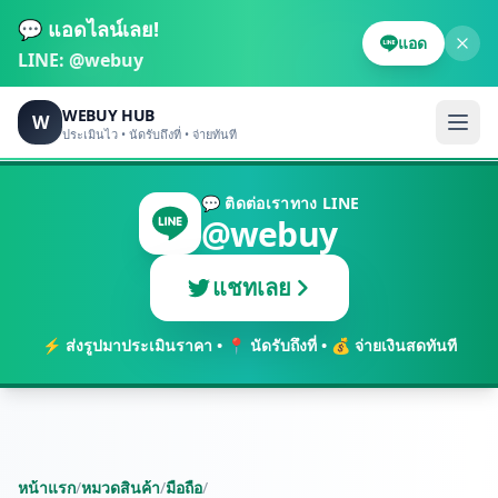
💬 แอดไลน์เลย!
แอด
LINE:
@webuy
WEBUY HUB
W
ประเมินไว • นัดรับถึงที่ • จ่ายทันที
💬 ติดต่อเราทาง LINE
@webuy
แชทเลย
⚡ ส่งรูปมาประเมินราคา • 📍 นัดรับถึงที่ • 💰 จ่ายเงินสดทันที
หน้าแรก
/
หมวดสินค้า
/
มือถือ
/