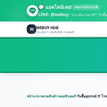
💬 แอดไลน์เลย!
ตอบภายใน 5 นาที
LINE:
@webuy
• ประเมินราคาฟรี • รับซื้อถึ
WEBUY HUB
W
ประเมินไว • นัดรับถึงที่ • จ่ายทันที
หน้าแรก
/
หมวดสินค้า
/
คอมพิวเตอร์
/
รับซื้ออุปกรณ์ IT 