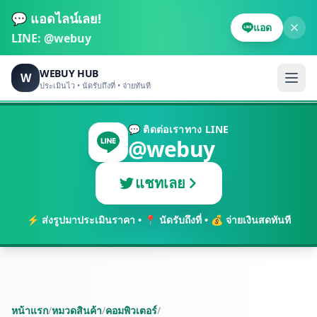
💬 แอดไลน์เลย!
แอด
LINE:
@webuy
WEBUY HUB
W
ประเมินไว • นัดรับถึงที่ • จ่ายทันที
💬 ติดต่อเราทาง LINE
@webuy
แชทเลย
⚡ ส่งรูปมาประเมินราคา • 📍 นัดรับถึงที่ • 💰 จ่ายเงินสดทันที
หน้าแรก
/
หมวดสินค้า
/
คอมพิวเตอร์
/