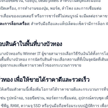
วจรอยขีดข่วน, รอยบุบ, dead pixels สำหรับโน๊ตบุ๊คและมือถือ
ิดเครื่อง, การทำงานของปุ่ม, พอร์ต, ลำโพง และการเชื่อมต่อ
รเสื่อมของแบตเตอรี่ หรือการชาร์จที่ไม่สมบูรณ์ จะมีผลต่อราคาข
ะการล็อกเครื่อง:
สำหรับมือถือและแท็ปเล็ตจะเช็คว่ามีการล็อก iCl
บสินค้าในพื้นที่บางบัวทอง
ัวทองกับ Winner IT ผู้ขายสามารถเลือกวิธีรับเงินได้ทั้งการโอน
้นที่บางบัวทอง การนัดรับสินค้าจะเลือกสถานที่ที่เป็นจุดนัดที่
วามยุ่งยากและเพิ่มความรวดเร็วของกระบวนการขาย
ทอง เพื่อให้ขายได้ราคาดีและรวดเร็ว
ำให้เตรียมตัวตามนี้เพื่อเพิ่มโอกาสได้ราคาขายดีและกระบวนการที่ร
ช่น รูปหน้าจอ, รอยขีดข่วน, พอร์ตการเชื่อมต่อ, อุปกรณ์ครบชุด เพ
๊ค, ซีพียู, RAM, ความจุ SSD หรือรุ่นมือถือพร้อมระบบปฏิบัติการ เพ