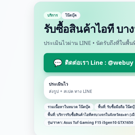
บริการ
โน๊ตบุ๊ค
รับซื้อสินค้าไอที บ
ประเมินไวผ่าน LINE • นัดรับถึงที่ในพื้
💬
ติดต่อเรา Line : @webuy
ประเมินไว
ส่งรูป + สเปค ทาง LINE
รวมเนื้อหาในหมวด
โน๊ตบุ๊ค
พื้นที่:
รับซื้อมือถือ โน๊ตบ
พื้นที่:
บริการรับซื้อสินค้าไอทีครบวงจรในจังหวัดยะลา (เม
รุ่น/ราคา:
Asus Tuf Gaming F15 i5gen10 GTX1650