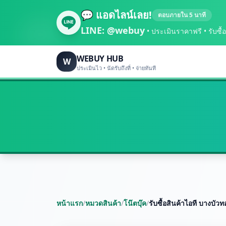
💬 แอดไลน์เลย!
ตอบภายใน 5 นาที
LINE:
@webuy
• ประเมินราคาฟรี • รับซื้อถึ
WEBUY HUB
W
ประเมินไว • นัดรับถึงที่ • จ่ายทันที
หน้าแรก
/
หมวดสินค้า
/
โน๊ตบุ๊ค
/
รับซื้อสินค้าไอที บางบัว