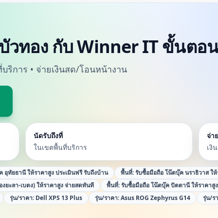
างบัวทอง กับ Winner IT ขั้นตอ
นที่บริการ • จ่ายเงินสด/โอนหน้างาน
นัดรับถึงที่
จ่าย
ในเขตพื้นที่บริการ
เงิ
ุ๊ค อุทัยธานี ให้ราคาสูง ประเมินฟรี รับถึงบ้าน
พื้นที่:
รับซื้อมือถือ โน๊ตบุ๊ค นราธิวาส ให
ืองยะลา-เบตง) ให้ราคาสูง จ่ายสดทันที
พื้นที่:
รับซื้อมือถือ โน๊ตบุ๊ค ปัตตานี ให้ราคาสู
รุ่น/ราคา:
Dell XPS 13 Plus
รุ่น/ราคา:
Asus ROG Zephyrus G14
รุ่น/