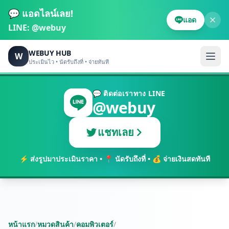
💬 แอดไลน์เลย!
แอด
LINE:
@webuy
WEBUY HUB
W
ประเมินไว • นัดรับถึงที่ • จ่ายทันที
💬 ติดต่อเราทาง LINE
@webuy
แชทเลย
⚡ ส่งรูปมาประเมินราคา • 📍 นัดรับถึงที่ • 💰 จ่ายเงินสดทันที
หน้าแรก
/
หมวดสินค้า
/
คอมพิวเตอร์
/