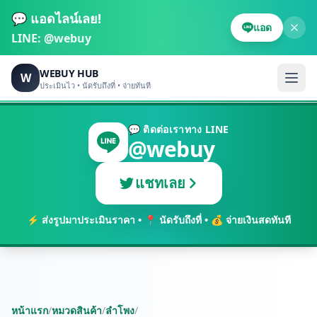
💬 แอดไลน์เลย!
แอด
LINE:
@webuy
WEBUY HUB
W
ประเมินไว • นัดรับถึงที่ • จ่ายทันที
💬 ติดต่อเราทาง LINE
@webuy
แชทเลย
⚡ ส่งรูปมาประเมินราคา • 📍 นัดรับถึงที่ • 💰 จ่ายเงินสดทันที
หน้าแรก
/
หมวดสินค้า
/
ลำโพง
/