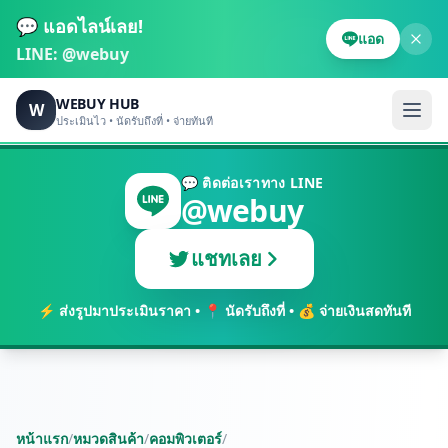
💬 แอดไลน์เลย!
แอด
LINE:
@webuy
WEBUY HUB
W
ประเมินไว • นัดรับถึงที่ • จ่ายทันที
💬 ติดต่อเราทาง LINE
@webuy
แชทเลย
⚡ ส่งรูปมาประเมินราคา • 📍 นัดรับถึงที่ • 💰 จ่ายเงินสดทันที
หน้าแรก
/
หมวดสินค้า
/
คอมพิวเตอร์
/