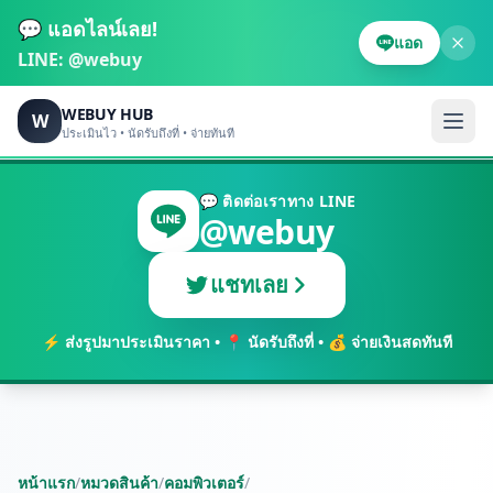
💬 แอดไลน์เลย!
แอด
LINE:
@webuy
WEBUY HUB
W
ประเมินไว • นัดรับถึงที่ • จ่ายทันที
💬 ติดต่อเราทาง LINE
@webuy
แชทเลย
⚡ ส่งรูปมาประเมินราคา • 📍 นัดรับถึงที่ • 💰 จ่ายเงินสดทันที
หน้าแรก
/
หมวดสินค้า
/
คอมพิวเตอร์
/