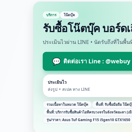
บริการ
โน๊ตบุ๊ค
รับซื้อโน๊ตบุ๊ค บอร์
ประเมินไวผ่าน LINE • นัดรับถึงที่ในพื้
💬
ติดต่อเรา Line : @webuy
ประเมินไว
ส่งรูป + สเปค ทาง LINE
รวมเนื้อหาในหมวด
โน๊ตบุ๊ค
พื้นที่:
รับซื้อมือถือ โน๊ตบ
พื้นที่:
บริการรับซื้อสินค้าไอทีครบวงจรในจังหวัดยะลา (เม
รุ่น/ราคา:
Asus Tuf Gaming F15 i5gen10 GTX1650