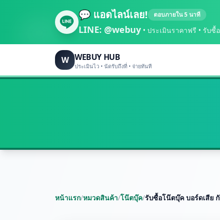
💬 แอดไลน์เลย!
ตอบภายใน 5 นาที
LINE:
@webuy
• ประเมินราคาฟรี • รับซื้อถึ
WEBUY HUB
W
ประเมินไว • นัดรับถึงที่ • จ่ายทันที
หน้าแรก
/
หมวดสินค้า
/
โน๊ตบุ๊ค
/
รับซื้อโน๊ตบุ๊ค บอร์ดเสี