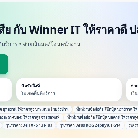
ดเสีย กับ Winner IT ให้ราคาดี 
นที่บริการ • จ่ายเงินสด/โอนหน้างาน
นัดรับถึงที่
จ่าย
ในเขตพื้นที่บริการ
เงิ
ุ๊ค อุทัยธานี ให้ราคาสูง ประเมินฟรี รับถึงบ้าน
พื้นที่:
รับซื้อมือถือ โน๊ตบุ๊ค นราธิวาส ให
ืองยะลา-เบตง) ให้ราคาสูง จ่ายสดทันที
พื้นที่:
รับซื้อมือถือ โน๊ตบุ๊ค ปัตตานี ให้ราคาสู
รุ่น/ราคา:
Dell XPS 13 Plus
รุ่น/ราคา:
Asus ROG Zephyrus G14
รุ่น/