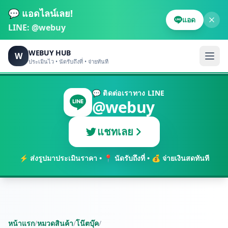
💬 แอดไลน์เลย!
แอด
LINE:
@webuy
WEBUY HUB
W
ประเมินไว • นัดรับถึงที่ • จ่ายทันที
💬 ติดต่อเราทาง LINE
@webuy
แชทเลย
⚡ ส่งรูปมาประเมินราคา • 📍 นัดรับถึงที่ • 💰 จ่ายเงินสดทันที
หน้าแรก
/
หมวดสินค้า
/
โน๊ตบุ๊ค
/