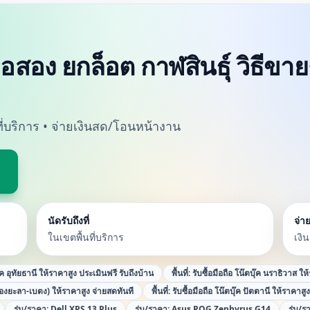
ทมือสอง ยกล็อต กาฬสินธุ์ วิธีขา
นที่บริการ • จ่ายเงินสด/โอนหน้างาน
นัดรับถึงที่
จ่าย
ในเขตพื้นที่บริการ
เงิ
ุ๊ค อุทัยธานี ให้ราคาสูง ประเมินฟรี รับถึงบ้าน
พื้นที่:
รับซื้อมือถือ โน๊ตบุ๊ค นราธิวาส ให
ืองยะลา-เบตง) ให้ราคาสูง จ่ายสดทันที
พื้นที่:
รับซื้อมือถือ โน๊ตบุ๊ค ปัตตานี ให้ราคาสู
รุ่น/ราคา:
Dell XPS 13 Plus
รุ่น/ราคา:
Asus ROG Zephyrus G14
รุ่น/