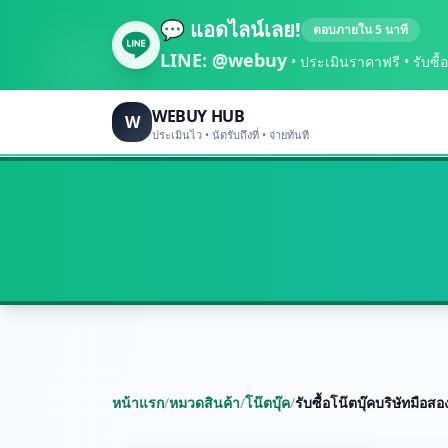
💬 แอดไลน์เลย!
ตอบภายใน 5 นาที
LINE:
@webuy
• ประเมินราคาฟรี • รับซื้อถึ
WEBUY HUB
W
ประเมินไว • นัดรับถึงที่ • จ่ายทันที
หน้าแรก
/
หมวดสินค้า
/
โน๊ตบุ๊ค
/
รับซื้อโน๊ตบุ๊คบริษัทมือส