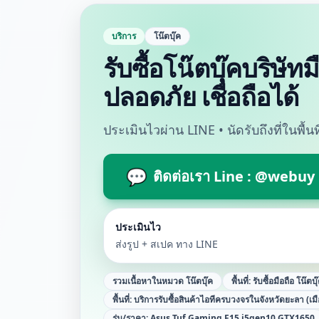
บริการ
โน๊ตบุ๊ค
รับซื้อโน๊ตบุ๊คบริษั
ปลอดภัย เชื่อถือได้
ประเมินไวผ่าน LINE • นัดรับถึงที่ในพื้
💬
ติดต่อเรา Line : @webuy
ประเมินไว
ส่งรูป + สเปค ทาง LINE
รวมเนื้อหาในหมวด
โน๊ตบุ๊ค
พื้นที่:
รับซื้อมือถือ โน๊ตบ
พื้นที่:
บริการรับซื้อสินค้าไอทีครบวงจรในจังหวัดยะลา (เม
รุ่น/ราคา:
Asus Tuf Gaming F15 i5gen10 GTX1650