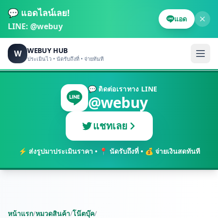
💬 แอดไลน์เลย!
แอด
LINE:
@webuy
WEBUY HUB
W
ประเมินไว • นัดรับถึงที่ • จ่ายทันที
💬 ติดต่อเราทาง LINE
@webuy
แชทเลย
⚡ ส่งรูปมาประเมินราคา • 📍 นัดรับถึงที่ • 💰 จ่ายเงินสดทันที
หน้าแรก
/
หมวดสินค้า
/
โน๊ตบุ๊ค
/