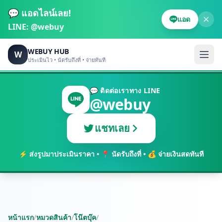
💬 แอดไลน์เลย!
แอด
LINE:
@webuy
WEBUY HUB
W
ประเมินไว • นัดรับถึงที่ • จ่ายทันที
💬 ติดต่อเราทาง LINE
@webuy
แชทเลย
⚡ ส่งรูปมาประเมินราคา • 📍 นัดรับถึงที่ • 💰 จ่ายเงินสดทันที
หน้าแรก
/
หมวดสินค้า
/
โน๊ตบุ๊ค
/