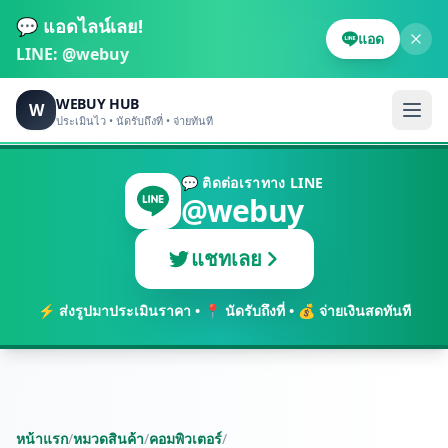
💬 แอดไลน์เลย!
แอด
LINE:
@webuy
WEBUY HUB
W
ประเมินไว • นัดรับถึงที่ • จ่ายทันที
💬 ติดต่อเราทาง LINE
@webuy
แชทเลย
⚡ ส่งรูปมาประเมินราคา • 📍 นัดรับถึงที่ • 💰 จ่ายเงินสดทันที
หน้าแรก
/
หมวดสินค้า
/
คอมพิวเตอร์
/