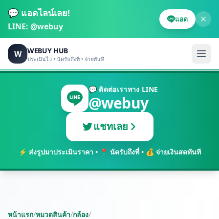
💬 แอดไลน์เลย!
แอด
LINE:
@webuy
WEBUY HUB
W
ประเมินไว • นัดรับถึงที่ • จ่ายทันที
💬 ติดต่อเราทาง LINE
@webuy
แชทเลย
⚡ ส่งรูปมาประเมินราคา • 📍 นัดรับถึงที่ • 💰 จ่ายเงินสดทันที
หน้าแรก
/
หมวดสินค้า
/
กล้อง
/