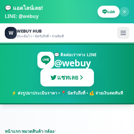
💬 แอดไลน์เลย!
แอด
LINE:
@webuy
WEBUY HUB
W
ประเมินไว • นัดรับถึงที่ • จ่ายทันที
💬 ติดต่อเราทาง LINE
@webuy
แชทเลย
⚡ ส่งรูปมาประเมินราคา • 📍 นัดรับถึงที่ • 💰 จ่ายเงินสดทันที
หน้าแรก
/
หมวดสินค้า
/
กล้อง
/