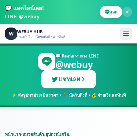
💬 แอดไลน์เลย!
แอด
LINE:
@webuy
WEBUY HUB
W
ประเมินไว • นัดรับถึงที่ • จ่ายทันที
💬 ติดต่อเราทาง LINE
@webuy
แชทเลย
⚡ ส่งรูปมาประเมินราคา • 📍 นัดรับถึงที่ • 💰 จ่ายเงินสดทันที
หน้าแรก
/
หมวดสินค้า
/
อุปกรณ์เสริม
/