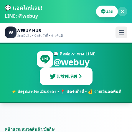
💬 แอดไลน์เลย!
แอด
LINE:
@webuy
WEBUY HUB
W
ประเมินไว • นัดรับถึงที่ • จ่ายทันที
💬 ติดต่อเราทาง LINE
@webuy
แชทเลย
⚡ ส่งรูปมาประเมินราคา • 📍 นัดรับถึงที่ • 💰 จ่ายเงินสดทันที
หน้าแรก
/
หมวดสินค้า
/
มือถือ
/