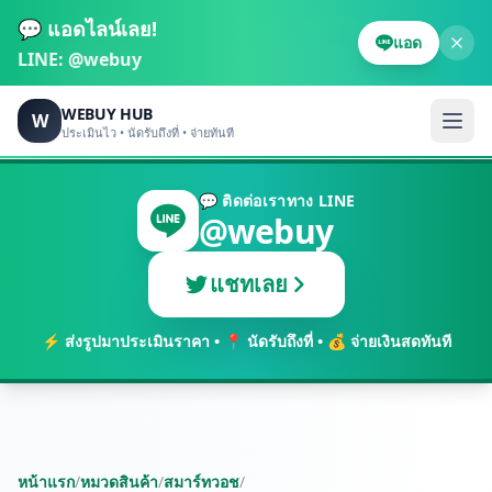
💬 แอดไลน์เลย!
แอด
LINE:
@webuy
WEBUY HUB
W
ประเมินไว • นัดรับถึงที่ • จ่ายทันที
💬 ติดต่อเราทาง LINE
@webuy
แชทเลย
⚡ ส่งรูปมาประเมินราคา • 📍 นัดรับถึงที่ • 💰 จ่ายเงินสดทันที
หน้าแรก
/
หมวดสินค้า
/
สมาร์ทวอช
/