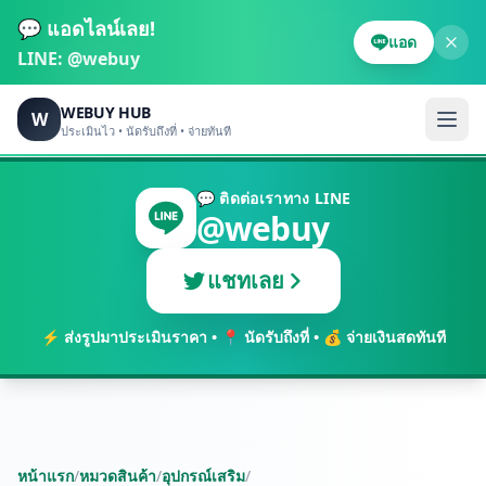
💬 แอดไลน์เลย!
แอด
LINE:
@webuy
WEBUY HUB
W
ประเมินไว • นัดรับถึงที่ • จ่ายทันที
💬 ติดต่อเราทาง LINE
@webuy
แชทเลย
⚡ ส่งรูปมาประเมินราคา • 📍 นัดรับถึงที่ • 💰 จ่ายเงินสดทันที
หน้าแรก
/
หมวดสินค้า
/
อุปกรณ์เสริม
/