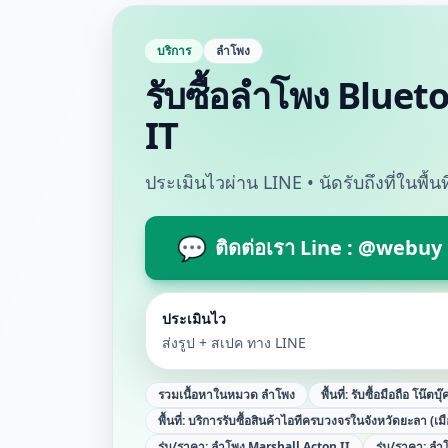
บริการ
ลำโพง
รับซื้อลำโพง Blueto
IT
ประเมินไวผ่าน LINE • นัดรับถึงที่ในพื้
💬
ติดต่อเรา Line : @webuy
ประเมินไว
ส่งรูป + สเปค ทาง LINE
รวมเนื้อหาในหมวด
ลำโพง
พื้นที่:
รับซื้อมือถือ โน๊ตบุ
พื้นที่:
บริการรับซื้อสินค้าไอทีครบวงจรในจังหวัดยะลา (เม
รุ่น/ราคา:
ลำโพง Marshall Acton II
รุ่น/ราคา:
ลำโ