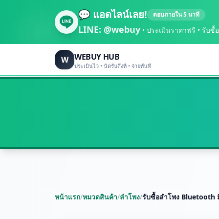
💬 แอดไลน์เลย!
ตอบภายใน 5 นาที
LINE:
@webuy
• ประเมินราคาฟรี • รับซื้อถึ
WEBUY HUB
W
ประเมินไว • นัดรับถึงที่ • จ่ายทันที
หน้าแรก
/
หมวดสินค้า
/
ลำโพง
/
รับซื้อลำโพง Bluetooth ม