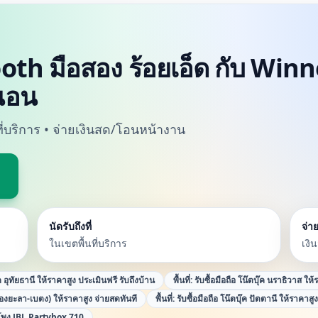
oth มือสอง ร้อยเอ็ด กับ Winne
นอน
นที่บริการ • จ่ายเงินสด/โอนหน้างาน
นัดรับถึงที่
จ่าย
ในเขตพื้นที่บริการ
เงิ
๊ค อุทัยธานี ให้ราคาสูง ประเมินฟรี รับถึงบ้าน
พื้นที่:
รับซื้อมือถือ โน๊ตบุ๊ค นราธิวาส ให
ืองยะลา-เบตง) ให้ราคาสูง จ่ายสดทันที
พื้นที่:
รับซื้อมือถือ โน๊ตบุ๊ค ปัตตานี ให้ราคาสู
พง JBL Partybox 710