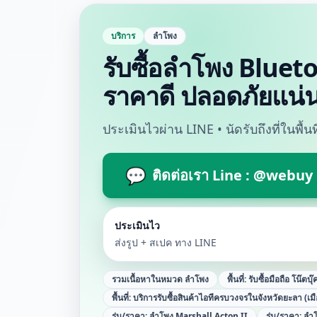
บริการ
ลำโพง
รับซื้อลำโพง Blueto
ราคาดี ปลอดภัยแน่
ประเมินไวผ่าน LINE • นัดรับถึงที่ในพื้
💬
ติดต่อเรา Line : @webuy
ประเมินไว
ส่งรูป + สเปค ทาง LINE
รวมเนื้อหาในหมวด
ลำโพง
พื้นที่:
รับซื้อมือถือ โน๊ตบุ
พื้นที่:
บริการรับซื้อสินค้าไอทีครบวงจรในจังหวัดยะลา (เม
รุ่น/ราคา:
ลำโพง Marshall Acton II
รุ่น/ราคา:
ลำโ