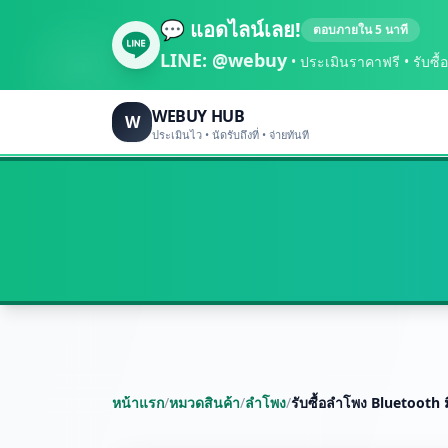
💬 แอดไลน์เลย!
ตอบภายใน 5 นาที
LINE:
@webuy
• ประเมินราคาฟรี • รับซื้อถึ
WEBUY HUB
W
ประเมินไว • นัดรับถึงที่ • จ่ายทันที
หน้าแรก
/
หมวดสินค้า
/
ลำโพง
/
รับซื้อลำโพง Bluetooth ม