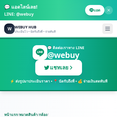
💬 แอดไลน์เลย!
แอด
LINE:
@webuy
WEBUY HUB
W
ประเมินไว • นัดรับถึงที่ • จ่ายทันที
💬 ติดต่อเราทาง LINE
@webuy
แชทเลย
⚡ ส่งรูปมาประเมินราคา • 📍 นัดรับถึงที่ • 💰 จ่ายเงินสดทันที
หน้าแรก
/
หมวดสินค้า
/
กล้อง
/