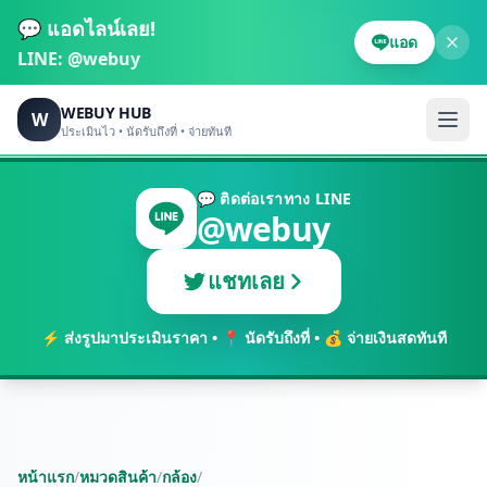
💬 แอดไลน์เลย!
แอด
LINE:
@webuy
WEBUY HUB
W
ประเมินไว • นัดรับถึงที่ • จ่ายทันที
💬 ติดต่อเราทาง LINE
@webuy
แชทเลย
⚡ ส่งรูปมาประเมินราคา • 📍 นัดรับถึงที่ • 💰 จ่ายเงินสดทันที
หน้าแรก
/
หมวดสินค้า
/
กล้อง
/