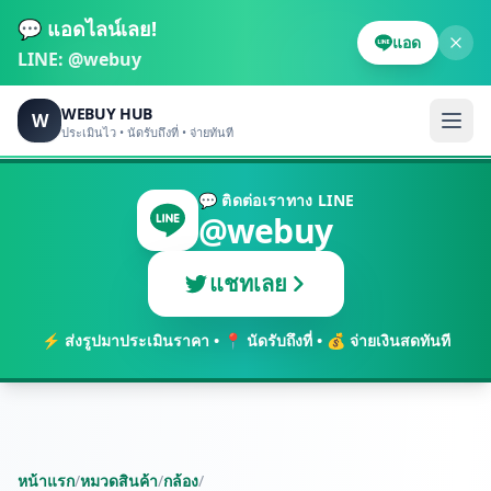
💬 แอดไลน์เลย!
แอด
LINE:
@webuy
WEBUY HUB
W
ประเมินไว • นัดรับถึงที่ • จ่ายทันที
💬 ติดต่อเราทาง LINE
@webuy
แชทเลย
⚡ ส่งรูปมาประเมินราคา • 📍 นัดรับถึงที่ • 💰 จ่ายเงินสดทันที
หน้าแรก
/
หมวดสินค้า
/
กล้อง
/